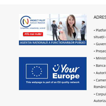
ADRES
•
Platfo
situați
•
Guver
•
Președ
•
Minist
•
Banca
•
Autori
•
Camera
Români
•
Corpul
Autoriz