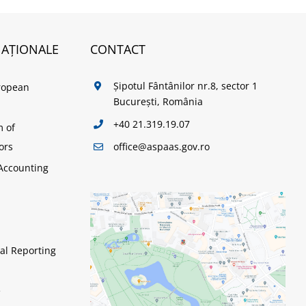
NAȚIONALE
CONTACT
Șipotul Fântânilor nr.8, sector 1
ropean
București, România
+40 21.319.19.07
m of
office@aspaas.gov.ro
ors
Accounting
al Reporting
e