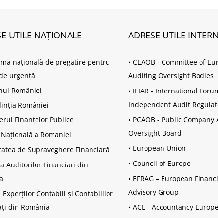
E UTILE NAȚIONALE
ADRESE UTILE INTER
rma națională de pregătire pentru
•
CEAOB - Committee of Eu
i de urgență
Auditing Oversight Bodies
nul României
•
IFIAR - International Foru
Independent Audit Regulat
inția României
erul Finanțelor Publice
•
PCAOB - Public Company 
Oversight Board
 Națională a Romaniei
•
European Union
tatea de Supraveghere Financiară
•
Council of Europe
 Auditorilor Financiari din
a
•
EFRAG – European Financi
Advisory Group
 Experților Contabili și Contabililor
ați din România
•
ACE - Accountancy Europ