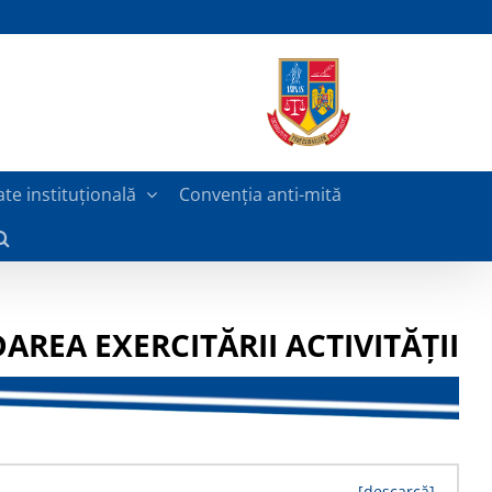
ate instituțională
Convenția anti-mită
REA EXERCITĂRII ACTIVITĂȚII
[descarcă]