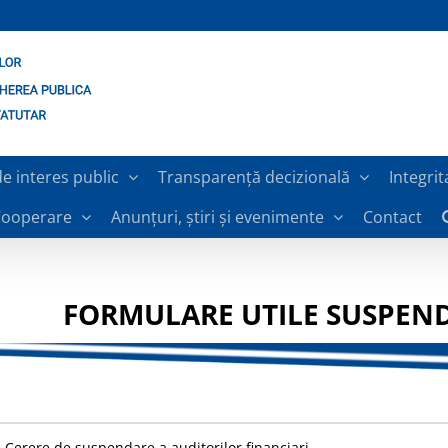
de interes public
Transparență decizională
Integrit
ooperare
Anunțuri, știri și evenimente
Contact
FORMULARE UTILE SUSPENDA
Cerere de suspendare a auditorilor financiari