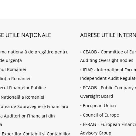
E UTILE NAȚIONALE
ADRESE UTILE INTER
rma națională de pregătire pentru
•
CEAOB - Committee of Eu
i de urgență
Auditing Oversight Bodies
nul României
•
IFIAR - International Foru
Independent Audit Regulat
inția României
erul Finanțelor Publice
•
PCAOB - Public Company 
Oversight Board
 Națională a Romaniei
•
European Union
tatea de Supraveghere Financiară
•
Council of Europe
 Auditorilor Financiari din
a
•
EFRAG – European Financi
Advisory Group
 Experților Contabili și Contabililor