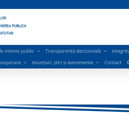
de interes public
Transparență decizională
Integrit
ooperare
Anunțuri, știri și evenimente
Contact