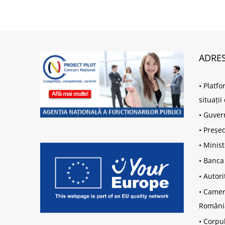
ADRES
•
Platfo
situați
•
Guver
•
Președ
•
Minist
•
Banca
•
Autori
•
Camera
Români
•
Corpul