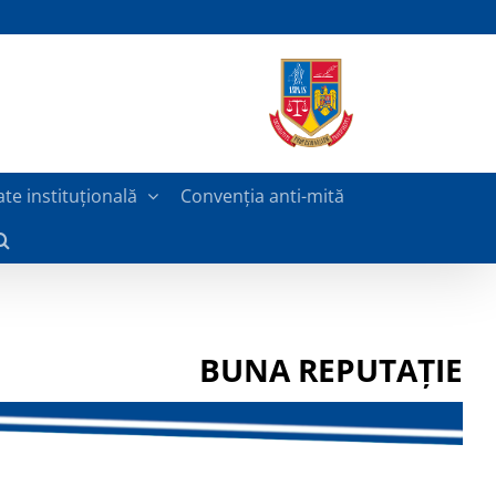
ate instituțională
Convenția anti-mită
BUNA REPUTAȚIE