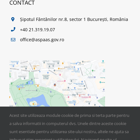
CONTACT
Șipotul Fântânilor nr.8, sector 1 București, România
+40 21.319.19.07
office@aspaas.gov.ro
Acest site utilizeaza module cookie de prima si terta parte pentru
a salva informatii in computerul dvs. Unele dintre aceste cookie
sunt esentiale pentru utilizarea site-ului nostru, altele ne ajuta sa
imbunatatim experienta utilizatorului. Navigand pe site-ul