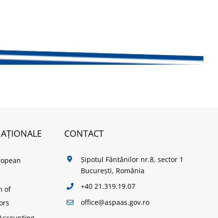
NAȚIONALE
CONTACT
Șipotul Fântânilor nr.8, sector 1
ropean
București, România
+40 21.319.19.07
m of
office@aspaas.gov.ro
ors
Accounting