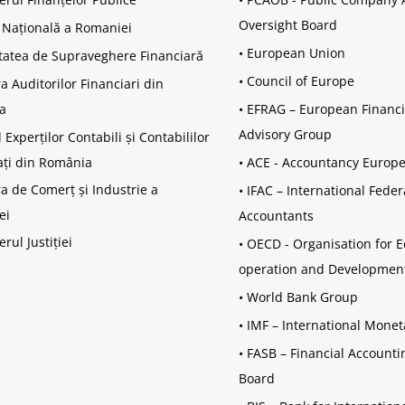
Oversight Board
 Națională a Romaniei
•
European Union
tatea de Supraveghere Financiară
•
Council of Europe
 Auditorilor Financiari din
a
•
EFRAG – European Financi
Advisory Group
 Experților Contabili și Contabililor
ați din România
•
ACE - Accountancy Europ
 de Comerț și Industrie a
•
IFAC – International Feder
ei
Accountants
erul Justiției
•
OECD - Organisation for 
operation and Developmen
•
World Bank Group
•
IMF – International Mone
•
FASB – Financial Account
Board