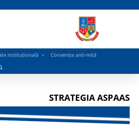
ate instituțională
Convenția anti-mită
STRATEGIA ASPAAS