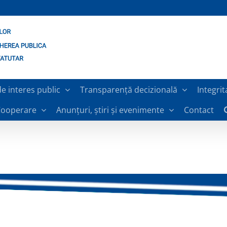
de interes public
Transparență decizională
Integrit
ooperare
Anunțuri, știri și evenimente
Contact