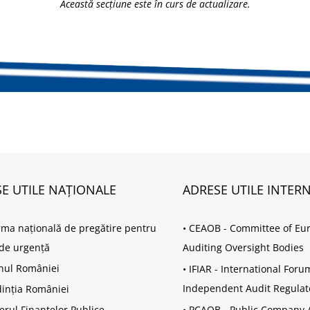
Această secțiune este în curs de actualizare.
E UTILE NAȚIONALE
ADRESE UTILE INTER
rma națională de pregătire pentru
•
CEAOB - Committee of Eu
i de urgență
Auditing Oversight Bodies
nul României
•
IFIAR - International Foru
Independent Audit Regulat
inția României
erul Finanțelor Publice
•
PCAOB - Public Company 