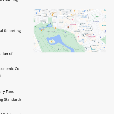
al Reporting
e
ation of
Economic Co-
t
tary Fund
ing Standards