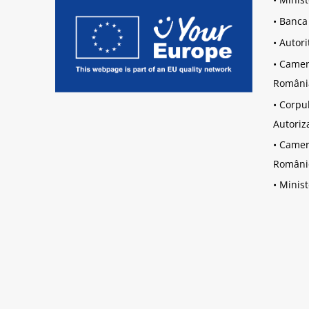
•
Banca
•
Autori
•
Camera
Români
•
Corpul
Autoriz
•
Camera
Români
•
Minist