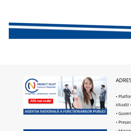
ADRES
•
Platfo
situați
•
Guver
•
Președ
•
Minist