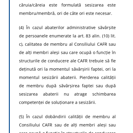
căruia/căreia este formulată sesizarea este
membru/membră, ori de câte ori este necesar.
(4) În cazul abaterilor administrative săvârşite
de persoanele enumerate la art. 83 alin. (10) lit.
c), calitatea de membru al Consiliului CAFR sau
de alţi membri aleşi sau care ocupă o funcţie în
structurile de conducere ale CAFR trebuie să fie
deţinută ori la momentul săvârşirii faptei, ori la
momentul sesizării abaterii. Pierderea calităţii
de membru după săvârşirea faptei sau după
sesizarea abaterii nu atrage schimbarea
competenţei de soluţionare a sesizării.
(5) În cazul dobândirii calităţii de membru al
Consiliului CAFR sau de alţi membri aleşi sau