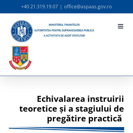
Skip
+40 21.319.19.07
|
office@aspaas.gov.ro
to
content
Echivalarea instruirii
teoretice și a stagiului de
pregătire practică