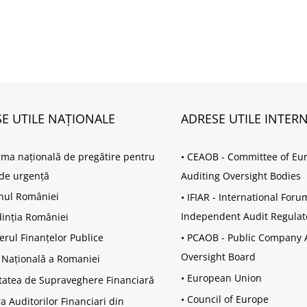
E UTILE NAȚIONALE
ADRESE UTILE INTER
rma națională de pregătire pentru
•
CEAOB - Committee of Eu
i de urgență
Auditing Oversight Bodies
nul României
•
IFIAR - International Foru
Independent Audit Regulat
inția României
erul Finanțelor Publice
•
PCAOB - Public Company 
Oversight Board
 Națională a Romaniei
•
European Union
tatea de Supraveghere Financiară
•
Council of Europe
 Auditorilor Financiari din