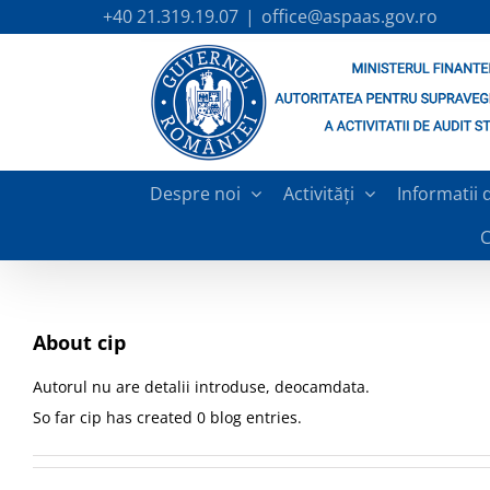
Skip
+40 21.319.19.07
|
office@aspaas.gov.ro
to
content
Despre noi
Activități
Informatii 
C
About
cip
Autorul nu are detalii introduse, deocamdata.
So far cip has created 0 blog entries.