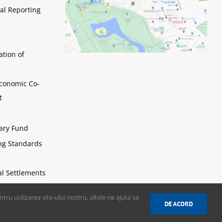
al Reporting
e
ation of
Economic Co-
t
tary Fund
ing Standards
al Settlements
ru utilizarea site-ului nostru, altele ne ajuta sa
DE ACORD
de
TNC Solutions