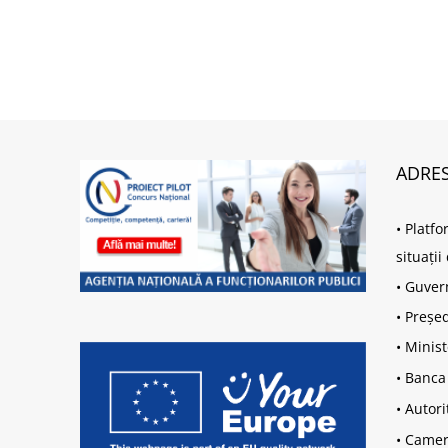
ADRES
•
Platfo
situați
•
Guver
•
Președ
•
Minist
•
Banca
•
Autori
•
Camera