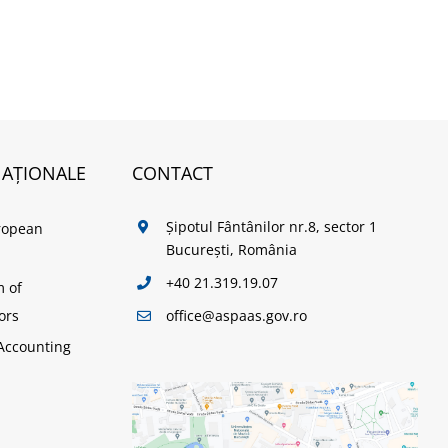
NAȚIONALE
CONTACT
Șipotul Fântânilor nr.8, sector 1
ropean
București, România
+40 21.319.19.07
m of
office@aspaas.gov.ro
ors
Accounting