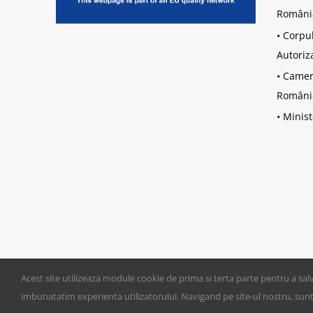
Români
•
Corpul
Autoriz
•
Camera
Români
•
Minist
Acest site utilizeaza module cookie de prima si terta parte pentru a salv
imbunatatim experienta utilizatorului. Navigand pe site-ul nostru, sunte
©
2026 