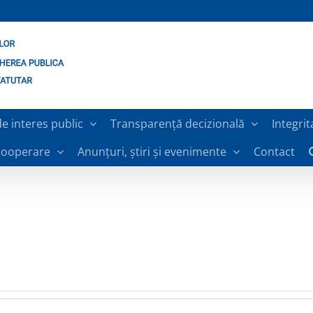
de interes public
Transparență decizională
Integrit
ooperare
Anunțuri, știri și evenimente
Contact