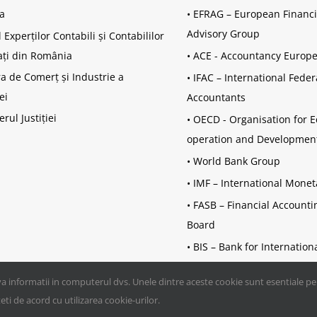
a
•
EFRAG – European Financi
Advisory Group
 Experților Contabili și Contabililor
ați din România
•
ACE - Accountancy Europ
 de Comerț și Industrie a
•
IFAC – International Feder
ei
Accountants
erul Justiției
•
OECD - Organisation for 
operation and Developmen
•
World Bank Group
•
IMF – International Mone
•
FASB – Financial Account
Board
•
BIS – Bank for Internation
a informatii in computerul dvs. Unele dintre aceste cookie sunt esentiale pent
ti de acord cu utilizarea cookie-urilor.
ASPAAS | Toate drepturile rezervate | Website creat şi întreţinut 