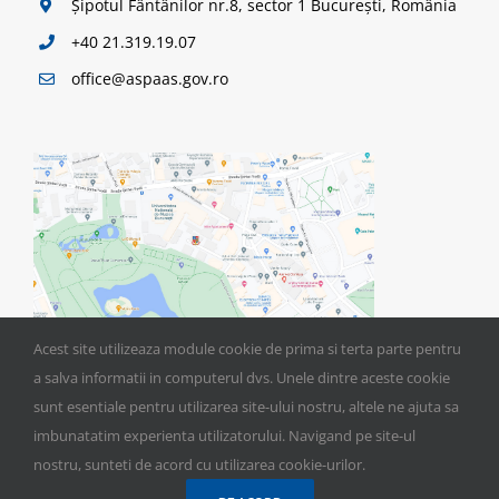
Șipotul Fântânilor nr.8, sector 1 București, România
+40 21.319.19.07
office@aspaas.gov.ro
Acest site utilizeaza module cookie de prima si terta parte pentru
a salva informatii in computerul dvs. Unele dintre aceste cookie
sunt esentiale pentru utilizarea site-ului nostru, altele ne ajuta sa
imbunatatim experienta utilizatorului. Navigand pe site-ul
nostru, sunteti de acord cu utilizarea cookie-urilor.
©
2026 ASPAAS | Toate drepturile rezervate | Website