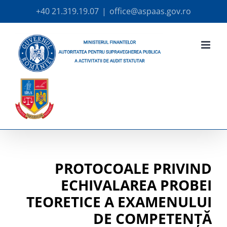
Skip
+40 21.319.19.07
|
office@aspaas.gov.ro
to
content
PROTOCOALE PRIVIND
ECHIVALAREA PROBEI
TEORETICE A EXAMENULUI
DE COMPETENŢĂ