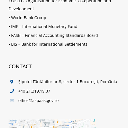
•
OECD - Organisation for Economic Co-operation and
Development
•
World Bank Group
•
IMF – International Monetary Fund
•
FASB – Financial Accounting Standards Board
•
BIS – Bank for International Settlements
CONTACT
Șipotul Fântânilor nr.8, sector 1 București, România
+40 21.319.19.07
office@aspaas.gov.ro