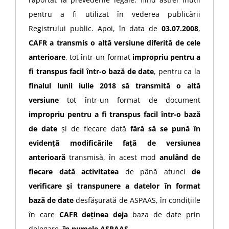
pentru a fi utilizat în vederea publicării
Registrului public. Apoi, în data de
03.07.2008
,
CAFR a transmis o altă versiune diferită de cele
anterioare
, tot într-un format
impropriu pentru a
fi transpus facil într-o bază de date
, pentru ca la
finalul lunii iulie 2018
să transmită o altă
versiune
tot într-un format de document
impropriu pentru a fi transpus facil într-o bază
de date
și de fiecare dată
fără să se pună în
evidență modificările față de versiunea
anterioară
transmisă, în acest mod
anulând de
fiecare dată activitatea
de până atunci
de
verificare și transpunere a datelor în format
bază de date
desfășurată de ASPAAS, în condițiile
în care
CAFR deținea deja
baza de date prin
delegare
, în numele ASPAAS
.