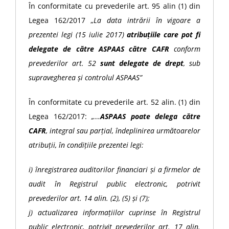
În conformitate cu prevederile art. 95 alin (1) din
Legea 162/2017 „
La data intrării în vigoare a
prezentei legi (15 iulie 2017)
atribuțiile care pot fi
delegate de către ASPAAS către CAFR
conform
prevederilor art. 52
sunt delegate de drept
, sub
supravegherea și controlul ASPAAS”
În conformitate cu prevederile art. 52 alin. (1) din
Legea 162/2017:
„…
ASPAAS poate delega către
CAFR
, integral sau parțial, îndeplinirea următoarelor
atribuții, în condițiile prezentei legi:
i) înregistrarea auditorilor financiari și a firmelor de
audit în Registrul public electronic, potrivit
prevederilor art. 14 alin. (2), (5) și (7);
j) actualizarea informațiilor cuprinse în Registrul
public electronic, potrivit prevederilor art. 17 alin.