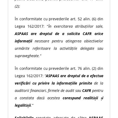
(2);
În conformitate cu prevederile art. 52 alin. (6) din
Legea 162/2017: “
În exercitarea atribuțiilor sale,
ASPAAS are dreptul de a solicita CAFR orice
informații
necesare pentru atingerea obiectivelor
urmărite referitoare la activitățile delegate sau
supravegheate.”
În conformitate cu prevederile art. 76 alin. (2) din
Legea 162/2017:
“
ASPAAS are dreptul de a efectua
verificări cu privire la informațiile primite
de la
auditorii financiari, firmele de audit sau
CAFR
pentru
a constata dacă acestea
corespund realității și
legalității
.”
Solicitările
repetate adresate de către
ASPAAS