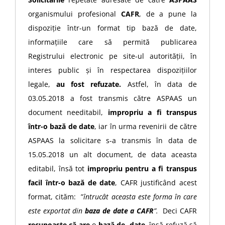
organismului profesional
CAFR
, de a pune la
dispoziție într-un format tip bază de date,
informațiile care să permită publicarea
Registrului electronic pe site-ul autorității, în
interes public și în respectarea dispozițiilor
legale,
au fost refuzate.
Astfel, în data de
03.05.2018 a fost transmis către ASPAAS un
document needitabil,
impropriu a fi transpus
într-o bază de date
, iar în urma revenirii de către
ASPAAS la solicitare s-a transmis în data de
15.05.2018 un alt document, de data aceasta
editabil, însă tot
impropriu pentru a fi transpus
facil într-o bază de date
, CAFR justificând acest
format, cităm: ”
întrucât aceasta este forma în care
este exportat din
baza de date a CAFR
”.
Deci CAFR
recunoaște că are
o
bază de date
, însă refuză să