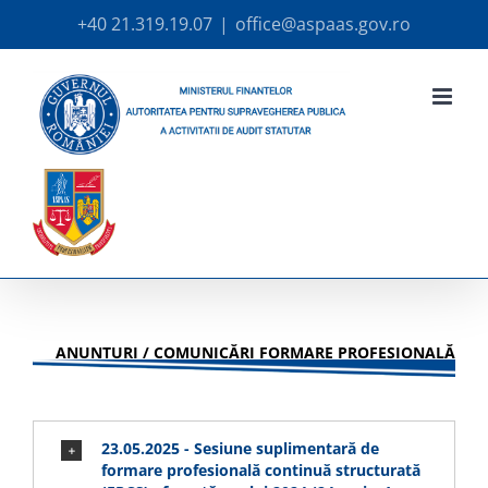
Skip
+40 21.319.19.07
|
office@aspaas.gov.ro
to
content
ANUNȚURI / COMUNICĂRI FORMARE PROFESIONALĂ
23.05.2025 - Sesiune suplimentară de
formare profesională continuă structurată