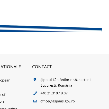
NAȚIONALE
CONTACT
Șipotul Fântânilor nr.8, sector 1
ropean
București, România
+40 21.319.19.07
m of
office@aspaas.gov.ro
ors
Accounting