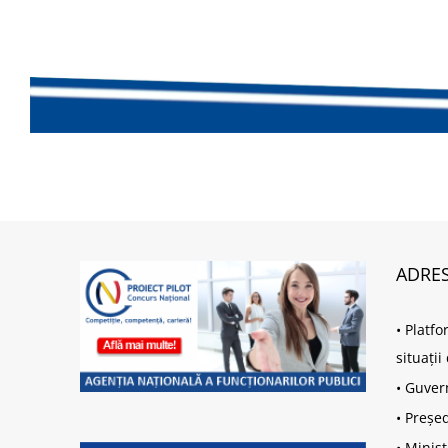
ADRES
•
Platfo
situați
•
Guver
•
Președ
•
Minist