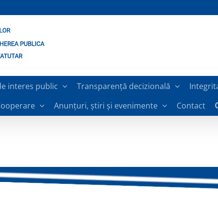
de interes public
Transparență decizională
Integrit
ooperare
Anunțuri, știri și evenimente
Contact