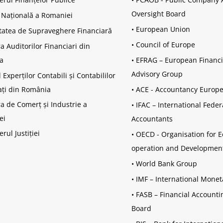
Oversight Board
 Națională a Romaniei
•
European Union
tatea de Supraveghere Financiară
•
Council of Europe
 Auditorilor Financiari din
a
•
EFRAG – European Financi
Advisory Group
 Experților Contabili și Contabililor
ați din România
•
ACE - Accountancy Europ
 de Comerț și Industrie a
•
IFAC – International Feder
ei
Accountants
erul Justiției
•
OECD - Organisation for 
operation and Developmen
•
World Bank Group
•
IMF – International Mone
•
FASB – Financial Account
Board