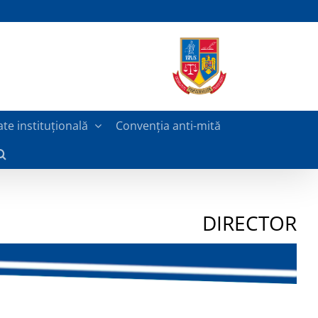
ate instituțională
Convenția anti-mită
DIRECTOR