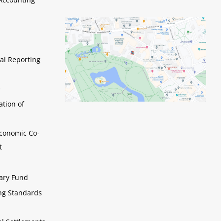
al Reporting
e
ation of
Economic Co-
t
tary Fund
ing Standards