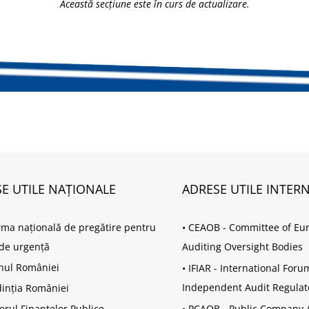
Această secțiune este în curs de actualizare.
E UTILE NAȚIONALE
ADRESE UTILE INTER
rma națională de pregătire pentru
•
CEAOB - Committee of Eu
i de urgență
Auditing Oversight Bodies
nul României
•
IFIAR - International Foru
Independent Audit Regulat
inția României
erul Finanțelor Publice
•
PCAOB - Public Company 