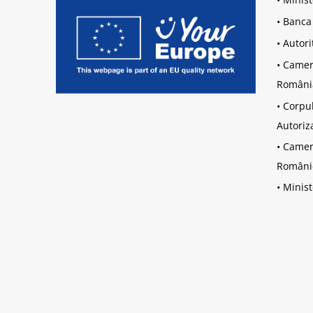
•
Banca
•
Autori
•
Camera
Români
•
Corpul
Autoriz
•
Camera
Români
•
Minist